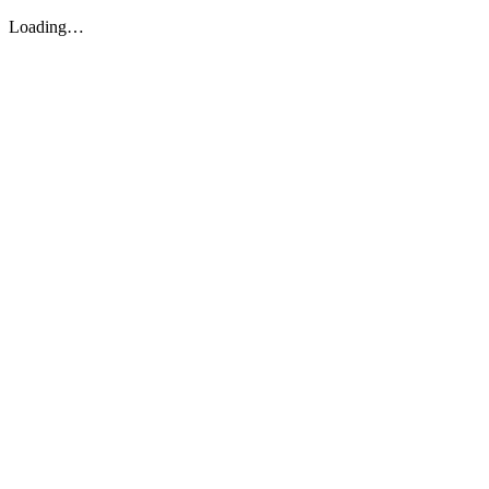
Loading…